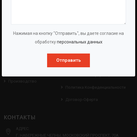
BAZMAN
ПОЛЕЗНЫЕ ССЫЛКИ
О Компании
Оборудование
Нажимая на кнопку "Отправить", вы даете согласие на
О Группе
Услуги
обработку
персональных данных
Протоколы
Проекты
Испытаний
Отправить
Опросные Листы
Партнерам
Техническая Информация
Производство
Политика Конфиденциальности
Договор-Оферта
КОНТАКТЫ
АДРЕС:
Г. НАБЕРЕЖНЫЕ ЧЕЛНЫ, МОСКОВСКИЙ ПРОСПЕКТ, 70А