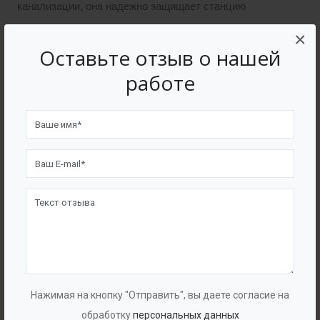
канализации, она надежно защищает станцию
очистки от попадания песка.
×
Оставьте отзыв о нашей
Описание
работе
Сточная вода, содержащая песок, очищенная от
грубых примесей, поступает в центральный цилиндр
песколовки, где происходит частичное снижение
скорости и успокоение натекающей воды. По мере
движения воды по центральному цилиндру в нижнюю
часть песколовки, скорость течения снижается до
такой степени, что зерна песка, находящиеся в воде,
начинают осаждаться в пространстве аккумуляции
песка. Освобожденная от песка вода поднимается
Нажимая на кнопку "Отправить", вы даете согласие на
через внешнее затрубное пространство к гребню
обработку
персональных данных
водослива и стекает в канализацию.