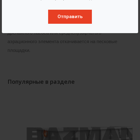
Собранный в аккумулирующем пространстве песок
Отправить
после его пневматического взрыхления с помощью
дренажного насоса или среднепузырчатого
аэрационного элемента откачивается на песковые
площадки.
Популярные в разделе