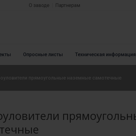
О заводе
Партнерам
екты
Опросные листы
Техническая информация
оуловители прямоугольные наземные самотечные
уловители прямоугольн
течные