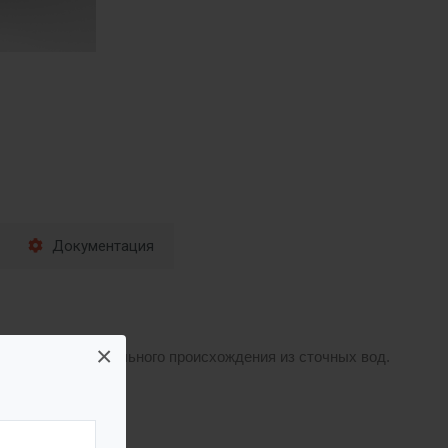
Документация
×
тного и растительного происхождения из сточных вод.