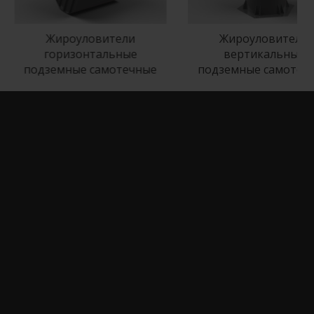
Жироуловители
Жироуловители
горизонтальные
вертикальные
одземные самотечные
подземные самотечные