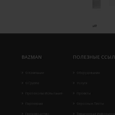
вители
Жироуловители
Жи
альные
вертикальные
ст
амотечные
подземные самотечные
авт
BAZMAN
ПОЛЕЗНЫЕ ССЫ
О Компании
Оборудование
О Группе
Услуги
Протоколы Испытаний
Проекты
Партнерам
Опросные Листы
Производство
Техническая Информац