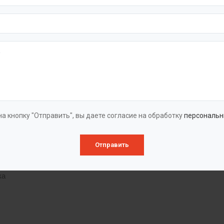
новый жироуловитель представляет собой емкость различной 
Благодаря сварке на стыковом станке обеспечивается герметичн
ли прочными в стыковых соединениях. Комплектуются внутрен
и.
ция
ор уровня.
а кнопку "Отправить", вы даете согласие на обработку
персональн
ла (жира)
Отправить
ы
ка