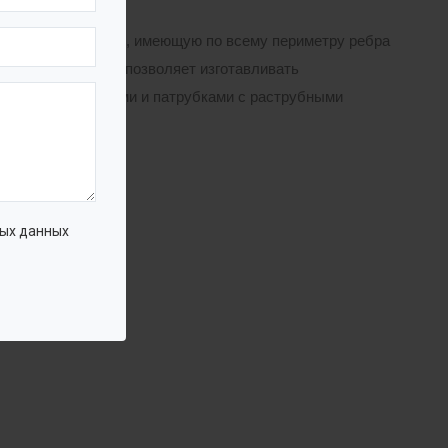
формы и размеров, имеющую по всему периметру ребра
ость изделия, что позволяет изготавливать
ними перегородками и патрубками с раструбными
ых данных