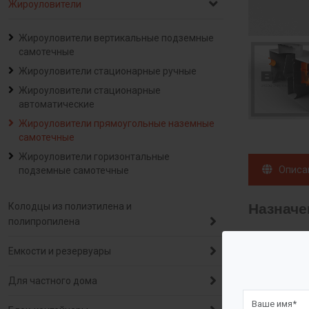
Жироуловители
Жироуловители вертикальные подземные
самотечные
Жироуловители стационарные ручные
Жироуловители стационарные
автоматические
Жироуловители прямоугольные наземные
самотечные
Жироуловители горизонтальные
Описа
подземные самотечные
Назначе
Колодцы из полиэтилена и
полипропилена
Полипропиле
Емкости и резервуары
Процесс отд
Для частного дома
Описание о