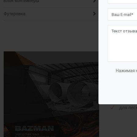
Блок-контейнеры
Полипропиле
Футеровка
жесткости. 
жироуловите
соединениям
Комплекта
Сигнализат
Нажимая н
для мас
для вод
для пес