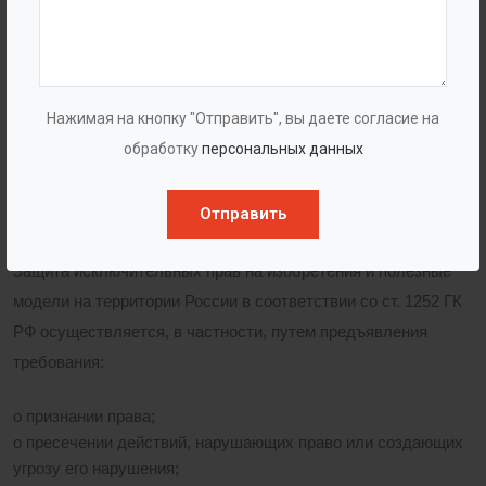
Нажимая на кнопку "Отправить", вы даете согласие на
обработку
персональных данных
Ответственность за нарушение
патентных прав
Отправить
Защита исключительных прав на изобретения и полезные
модели на территории России в соответствии со ст. 1252 ГК
РФ осуществляется, в частности, путем предъявления
требования:
о признании права;
о пресечении действий, нарушающих право или создающих
угрозу его нарушения;