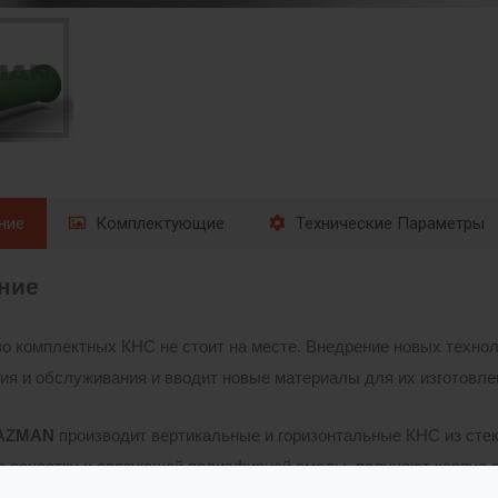
ние
Комплектующие
Технические Параметры
ение
о комплектных КНС не стоит на месте. Внедрение новых техно
ия и обслуживания и вводит новые материалы для их изготовле
AZMAN
производит вертикальные и горизонтальные КНС из стек
 оснастку и связующей полиэфирной смолы, получают корпус с
 лестницами, решетками и т.д. Готовая КНС имеет трубопроводн