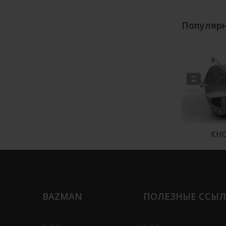
Популярн
али
КНС из стали
КНС
BAZMAN
ПОЛЕЗНЫЕ ССЫ