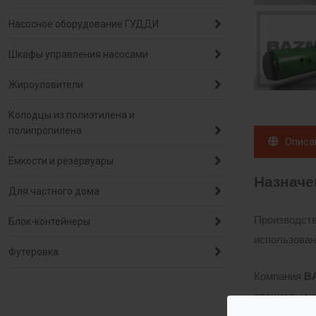
Насосное оборудование ГУДДИ
Шкафы управления насосами
Жироуловители
Колодцы из полиэтилена и
полипропилена
Описа
Емкости и резервуары
Назнач
Для частного дома
Производств
Блок-контейнеры
использован
Футеровка
Компания
B
специальную
управления,