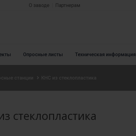
О заводе
Партнерам
екты
Опросные листы
Техническая информация
осные станции
КНС из стеклопластика
из стеклопластика