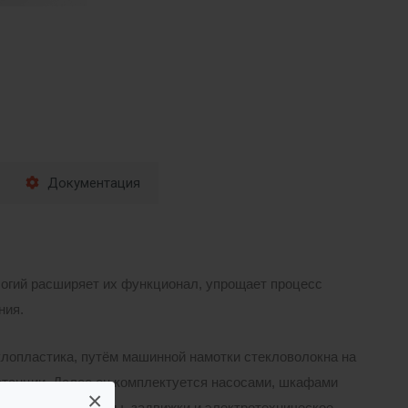
Документация
логий расширяет их функционал, упрощает процесс
ния.
лопластика, путём машинной намотки стекловолокна на
танции. Далее он комплектуется насосами, шкафами
×
ые детали, клапаны, задвижки и электротехническое