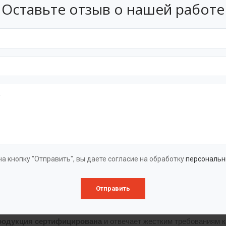
Оставьте отзыв о нашей работе
е.
онные насосные станции
из стеклопластика являются инжене
точных вод, ливневых вод, дренажных стоков, производственных
осуществить их естественный отвод самотёком.
сти от технических условий
и характеристик стройплощадок, 
модульными, вертикальными или горизонтальными, с погружными
однокорпусные и двухкорпусные, с сухим и мокрым размещением н
структивными особенностями.
а кнопку "Отправить", вы даете согласие на обработку
персональн
?
Отправить
оизводитель
, и несем полные гарантийные обязательства.
родукция сертифицирована
и отвечает жестким требованиям к