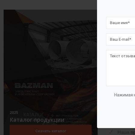
оборудовани
Канализаци
фекальных с
невозможно 
В зависимо
могут быть 
размещения, 
другими кон
Нажимая н
Почему мы 
2025
Каталог продукции
Мы –
пр
Скачать каталог
Наша
п