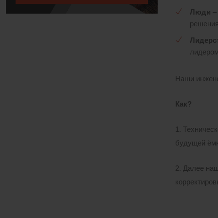
Люди
–
решения
Лидерс
лидером
Наши инжене
Как?
1. Техничес
будущей ёмк
2. Далее на
корректиров