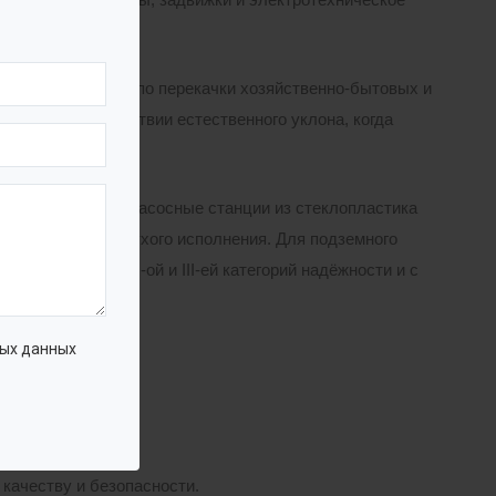
рным комплексом по перекачки хозяйственно-бытовых и
 стоков в отсутствии естественного уклона, когда
канализационные насосные станции из стеклопластика
 насосами или сухого исполнения. Для подземного
асосов, I-ой, II-ой и III-ей категорий надёжности и с
ых данных
 качеству и безопасности.