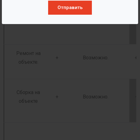
на его целостность.
Отправить
Ремонт на
+
Возможно.
+
объекте.
Сборка на
+
Возможно.
-
объекте