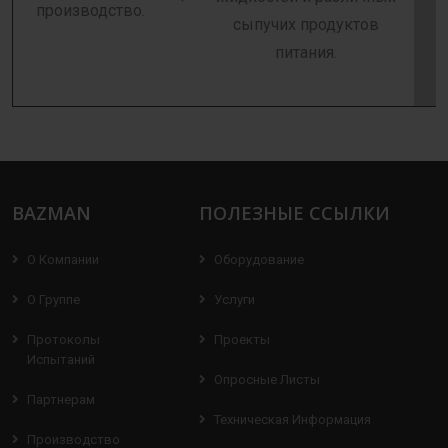
производство.
сыпучих продуктов
питания.
BAZMAN
ПОЛЕЗНЫЕ ССЫЛКИ
О Компании
Оборудование
О Группе
Услуги
Протоколы
Проекты
Испытаний
Опросные Листы
Партнерам
Техническая Информация
Производство