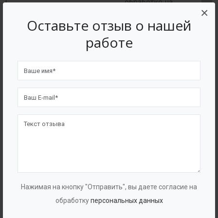
обработке на
×
Точность
металлообрабатывающих
Оставьте отзыв о нашей
изготовления
станках, поэтому из него
+
-
работе
фасонных
можно изготавливать
изделий
точные фасонные
изделия и сложные
комбинированные узлы.
Материал пластичный,
Стойкость к
Нажимая на кнопку "Отправить", вы даете согласие на
работает на сжатие и
механическим
+
-
обработку
персональных данных
растяжение не влияющие
повреждениям.