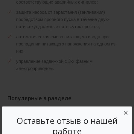
соответствующих аварийных сигналов;
защита насоса от зарастания (заиливания)
посредством пробного пуска в течение двух-
пяти секунд каждые пять суток простоя;
автоматическая смена питающего ввода при
пропадании питающего напряжения на одном из
них;
управление задвижкой с 3-х фазным
электроприводом.
Популярные в разделе
×
Оставьте отзыв о нашей
работе