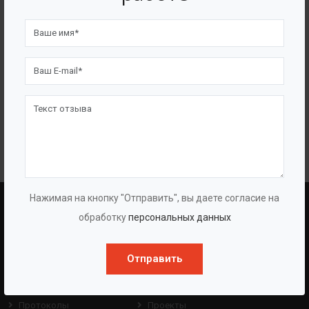
В павильоне
Нажимая на кнопку "Отправить", вы даете согласие на
BAZMAN
ПОЛЕЗНЫЕ ССЫЛКИ
обработку
персональных данных
О Компании
Оборудование
Отправить
О Группе
Услуги
Протоколы
Проекты