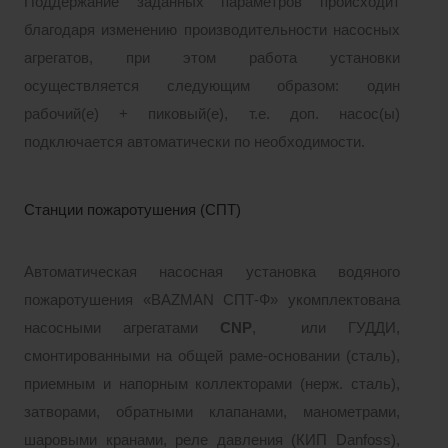
Поддержание заданных параметров происходит
благодаря изменению производительности насосных
агрегатов, при этом работа установки
осуществляется следующим образом: один
рабочий(е) + пиковый(е), т.е. доп. насос(ы)
подключается автоматически по необходимости.
Станции пожаротушения (СПТ)
Автоматическая насосная установка водяного
пожаротушения «BAZMAN СПТ-Ф» укомплектована
насосными агрегатами
CNP
, или ГУДДИ,
смонтированными на общей раме-основании (сталь),
приемным и напорным коллекторами (нерж. сталь),
затворами, обратными клапанами, манометрами,
шаровыми кранами, реле давления (КИП Danfoss),