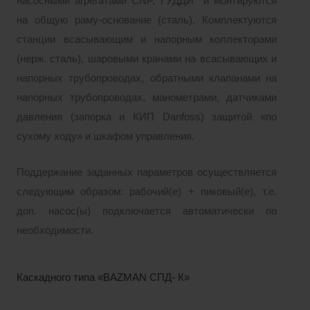
насосными агрегатами CNP, ГУДДИ и монтируются
на общую раму-основание (сталь). Комплектуются
станции всасывающим и напорным коллекторами
(нерж. сталь), шаровыми кранами на всасывающих и
напорных трубопроводах, обратными клапанами на
напорных трубопроводах, манометрами, датчиками
давления (запорка и КИП Danfoss) защитой «по
сухому ходу» и шкафом управления.
Поддержание заданных параметров осуществляется
следующим образом: рабочий(е) + пиковый(е), т.е.
доп. насос(ы) подключается автоматически по
необходимости.
Каскадного типа «BAZMAN СПД- К»