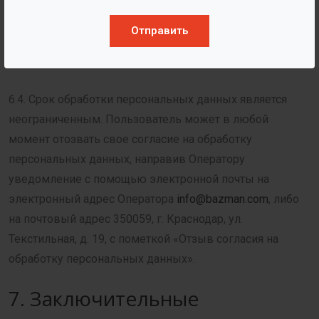
электронной почты на электронный адрес Оператора
info@bazman.com
, либо на почтовый адрес 350059, г.
Отправить
Краснодар, ул. Текстильная, д. 19, с пометкой
«Актуализация персональных данных»
6.4. Срок обработки персональных данных является
неограниченным. Пользователь может в любой
момент отозвать свое согласие на обработку
персональных данных, направив Оператору
уведомление с помощью электронной почты на
электронный адрес Оператора
info@bazman.com
, либо
на почтовый адрес 350059, г. Краснодар, ул.
Текстильная, д. 19, с пометкой «Отзыв согласия на
обработку персональных данных».
7. Заключительные