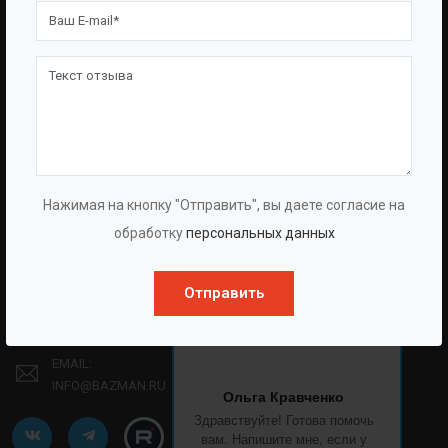
Испытаний
Опросные Листы
Партнерам
Техническая Информация
Производство
Политика Конфиденциальности
Договор-Оферта
КОНТАКТЫ
Нажимая на кнопку "Отправить", вы даете согласие на
обработку
персональных данных
АДРЕС:
Г. НАБЕРЕЖНЫЕ ЧЕЛНЫ, МОСКОВСКИЙ ПРОСПЕКТ, 70А
Отправить
ТЕЛЕФОН:
8 (861) 241-02-03
EMAIL:
INFO@BAZMAN.RU
Ольга Кравченко
Здравствуйте! Готова помочь
вам. Напишите мне, если у