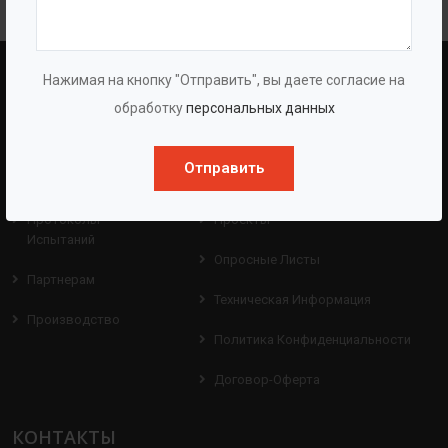
Установка механической фильтрации
Нажимая на кнопку "Отправить", вы даете согласие на
BAZMAN
ПОЛЕЗНЫЕ ССЫЛКИ
обработку
персональных данных
О Компании
Оборудование
Отправить
О Группе
Услуги
Протоколы
Проекты
Испытаний
Опросные Листы
Партнерам
Техническая Информация
Производство
Политика Конфиденциальности
Договор-Оферта
КОНТАКТЫ