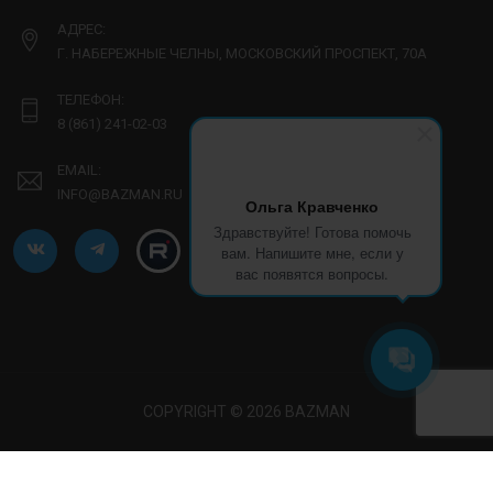
АДРЕС:
Г. НАБЕРЕЖНЫЕ ЧЕЛНЫ, МОСКОВСКИЙ ПРОСПЕКТ, 70А
ТЕЛЕФОН:
8 (861) 241-02-03
EMAIL:
INFO@BAZMAN.RU
Ольга Кравченко
Здравствуйте! Готова помочь
вам. Напишите мне, если у
вас появятся вопросы.
COPYRIGHT © 2026 BAZMAN