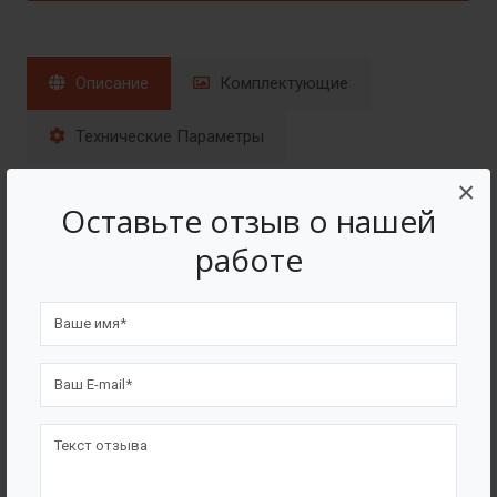
Описание
Комплектующие
Технические Параметры
×
Назначение
Оставьте отзыв о нашей
работе
Лопастные мешалки отличаются простой
конструкцией и низкой стоимостью. Они
обеспечивают перемешивание жидкостей с
умеренной вязкостью. Частота вращения таких
мешалок колеблется от 18 до 80 об/мин; при
увеличении частоты вращения выше указанной
эффективность перемешивания резко снижается.