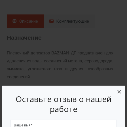
Описание
Комплектующие
Назначение
Пленочный дегазатор BAZMAN ДГ предназначен для
удаления из воды соединений метана, сероводорода,
аммиака, углекислого газа и других газообразных
соединений.
×
3
Производительность дегазатора от 5 м
/час
Оставьте отзыв о нашей
работе
Принцип работы
В напорном режиме вода подается в верхнюю часть