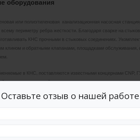
е оборудования
новая или полиэтиленовая канализационная насосная станция
всему периметру ребра жесткости. Благодаря сварке на стыков
зготавливать КНС прочными в стыковых соединениях. Укомплек
м клином и обратными клапанами, площадками обслуживания,
ем.
меняемые в КНС, поставляются известными концернами CNP, Г
ейских производителей, поставщиками.
Оставьте отзыв о нашей работе
нные насосные станции предварительно собираются, и проверяю
работы, быстрый монтаж КНС и простота обслуживания. Также 
фланцевых коленах, что позволяет извлекать насосы за подъемн
загрязненных стоках, поступающих на станцию, в корпусе КНС,