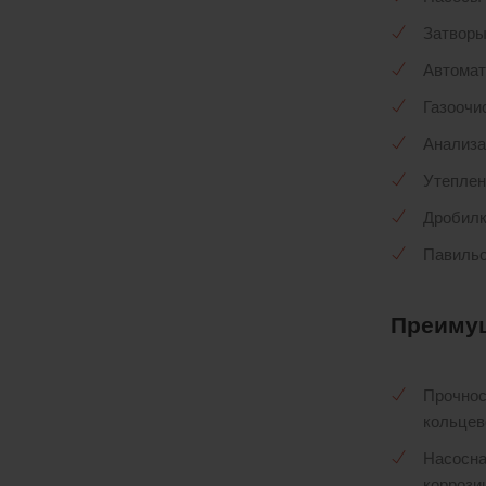
Затворы
Автомат
Газоочи
Анализа
Утеплен
Дробил
Павиль
Преиму
Прочнос
кольцев
Насосна
коррози