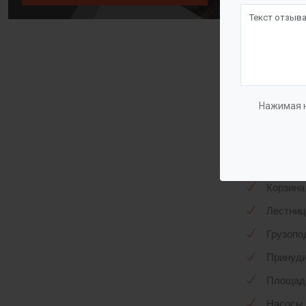
дробилка-из
насосами и 
По отдельно
комплектует
Нажимая н
Компле
Патрубк
Корзина
Лестниц
Грузоп
Принуди
Площад
Насосы 