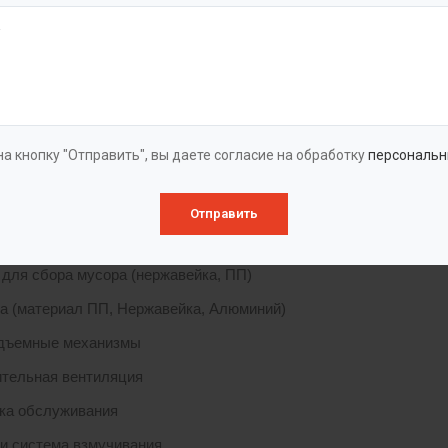
мельчитель, что значительно упрощает обслуживание оборудов
засоров канализационных коллекторов.
му запросу станция может быть дополнительно укомплектована
ся системой принудительной вентиляции, системой электроото
а кнопку "Отправить", вы даете согласие на обработку
персональн
ктация
Отправить
и и трубы различного диаметра (ПП, AISI, ПЭ, ПВХ )
 для сбора мусора (нержавейка, ПП)
а (материал ПП, Нержавейка, Алюминий)
одъемные механизмы
тельная вентиляция
ка обслуживания
и система взмучивания