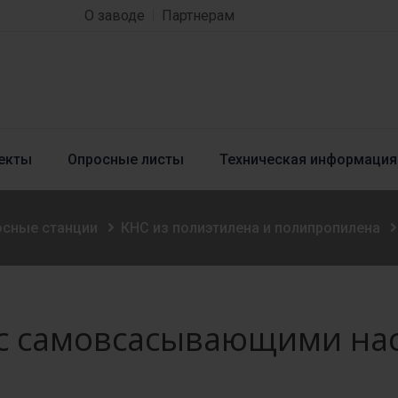
О заводе
Партнерам
екты
Опросные листы
Техническая информация
осные станции
КНС из полиэтилена и полипропилена
с самовсасывающими на