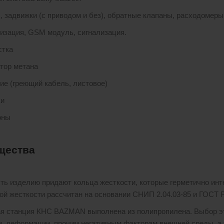
, задвижки (с приводом и без), обратные клапаны, расходомеры
изация, GSМ модуль, сигнализация.
стка
тор метана
ие (греющий кабель, листовое)
ки
оны
щества
ть изделию придают кольца жесткости, которые герметично инт
ой жесткости рассчитан на основании СНИП 2.04.03-85 и ГОСТ Р
я станция КНС BAZMAN выполнена из полипропилена. Выбор это
и, деформации, прочим негативным факторам внешней среды, а 