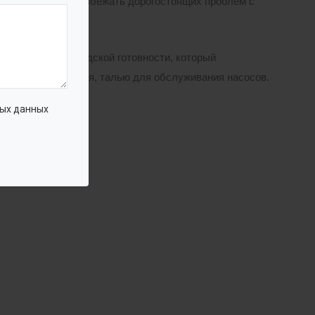
ания и помогает избежать дорогостоящих проблем с
 павильоном заводской готовности, который
пления и освещения, талью для обслуживания насосов.
ых данных