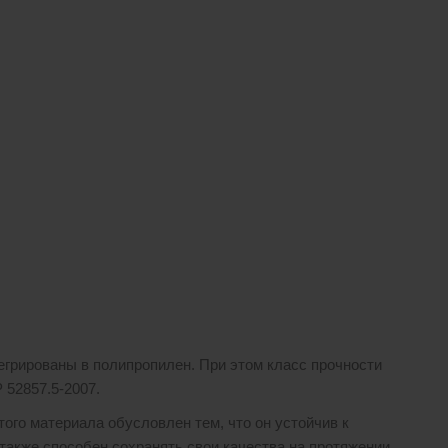
егрированы в полипропилен. При этом класс прочности
 52857.5-2007.
го материала обусловлен тем, что он устойчив к
также способен сохранять свои качества на протяжении