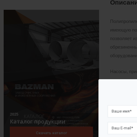
Описани
Полипропиле
имеющую по 
позволяет и
обрезиненны
оборудовани
Насосы, при
рынке европ
Канализацио
надежность 
разъема на 
2025
Каталог продукции
При сильно 
Скачать каталог