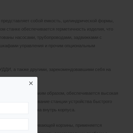
 представляет собой емкость, цилиндрической формы,
ом станке обеспечивается герметичность изделия, что
тованы насосами, трубопроводами, задвижками с
 шкафами управления и прочим опциональным
УДДИ, а также другими, зарекомендовавшими себя на
×
тся на заводе, таким образом, обеспечивается высокая
упрощает обслуживание станции устройства быстрого
ую цепь без спуска внутрь корпуса.
 вместо сороулавливающей корзины, применяется